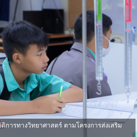
ัติการทางวิทยาศาสตร์ ตามโครงการส่งเสริม