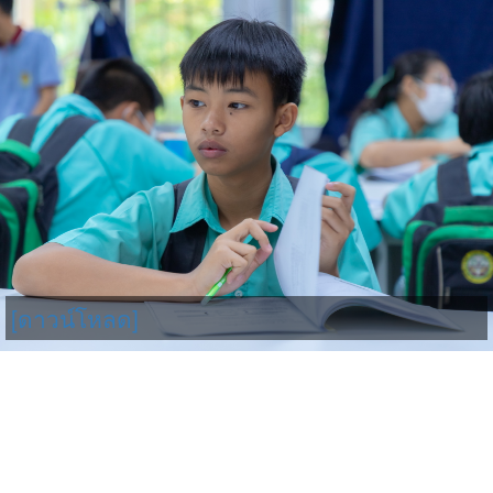
[ดาวน์โหลด]