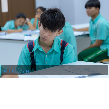
[ดาวน์โหลด]