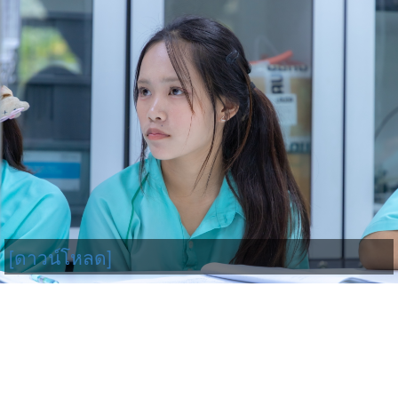
[ดาวน์โหลด]