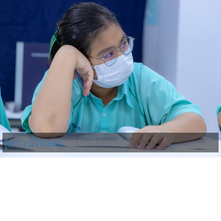
[ดาวน์โหลด]