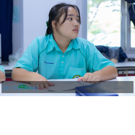
[ดาวน์โหลด]