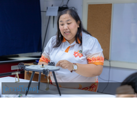
[ดาวน์โหลด]