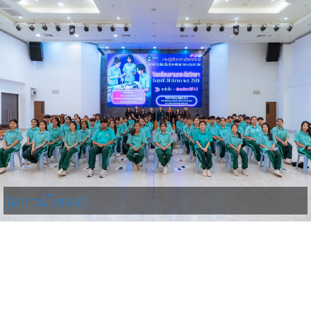
[ดาวน์โหลด]