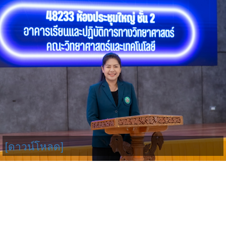
[ดาวน์โหลด]