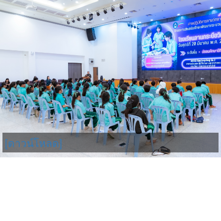
[ดาวน์โหลด]