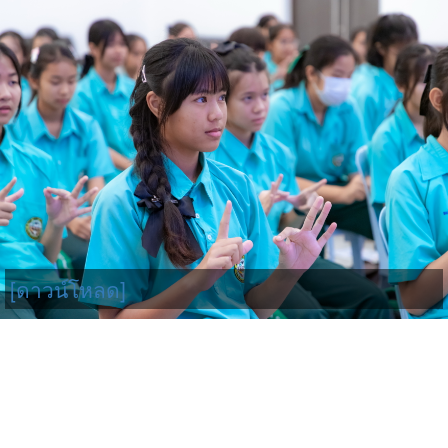
[ดาวน์โหลด]