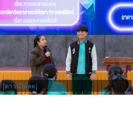
[ดาวน์โหลด]