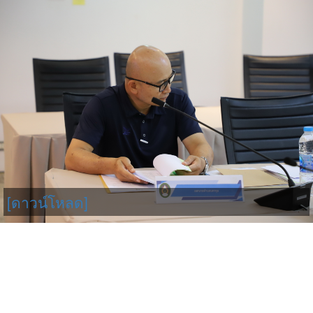
[ดาวน์โหลด]