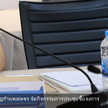
กําแพงเพชร จัดกิจกรรมการประชุมชี้แจงการ