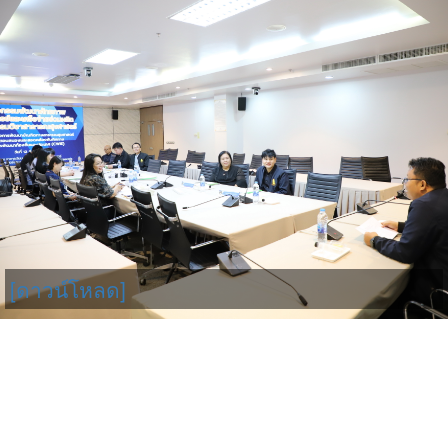
[ดาวน์โหลด]