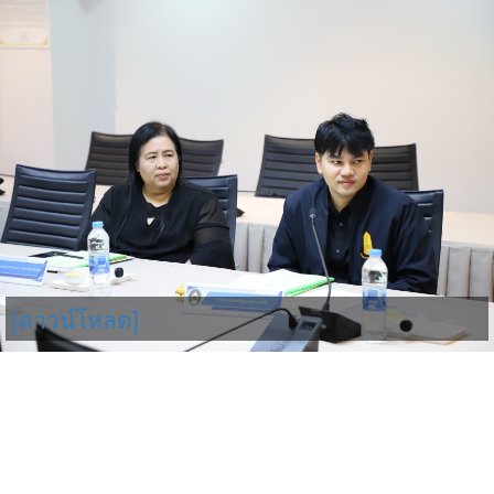
[ดาวน์โหลด]