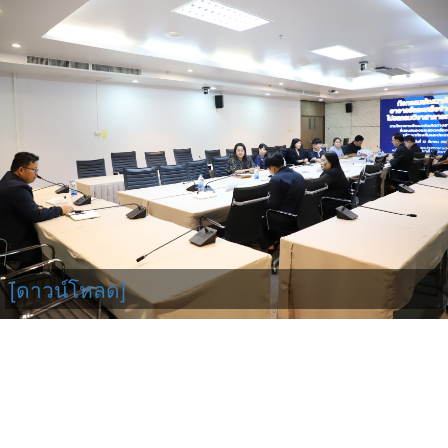
[ดาวน์โหลด]