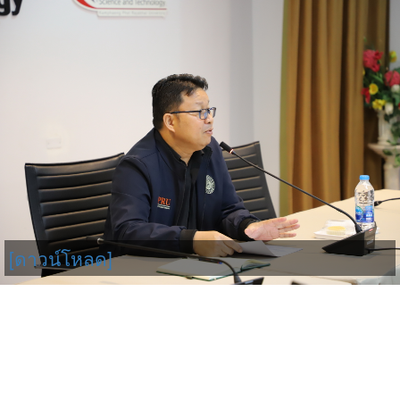
[ดาวน์โหลด]