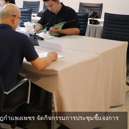
กําแพงเพชร จัดกิจกรรมการประชุมชี้แจงการ