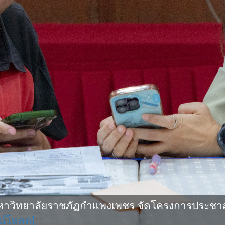
ิทยาลัยราชภัฏกําแพงเพชร จัดโครงการประชาสัมพั
น์โหลด]