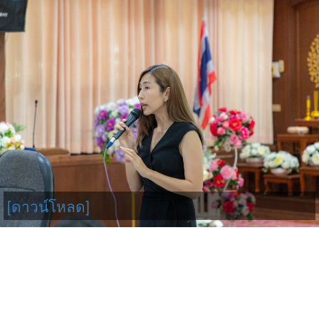
[ดาวน์โหลด]