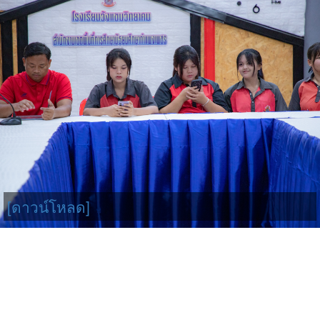
[ดาวน์โหลด]