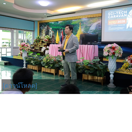
[ดาวน์โหลด]