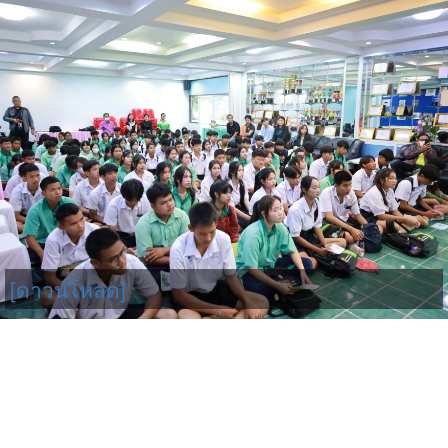
[ดาวน์โหลด]