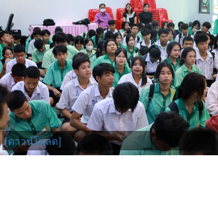
[ดาวน์โหลด]