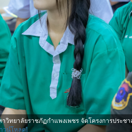
ิทยาลัยราชภัฏกําแพงเพชร จัดโครงการประชาสัมพั
าวน์โหลด]