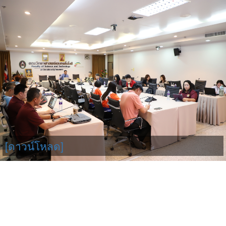
[ดาวน์โหลด]