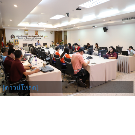
[ดาวน์โหลด]