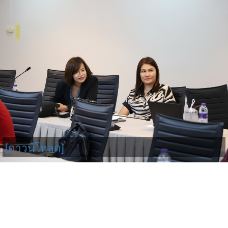
[ดาวน์โหลด]