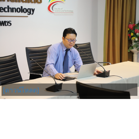
[ดาวน์โหลด]