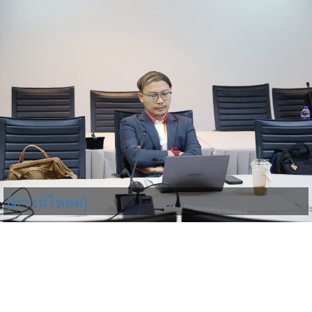
[ดาวน์โหลด]