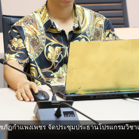
ชภัฏกําแพงเพชร จัดประชุมประธานโปรแกรมวิชา
]