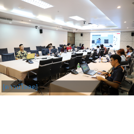
[ดาวน์โหลด]