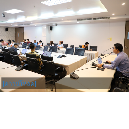
[ดาวน์โหลด]