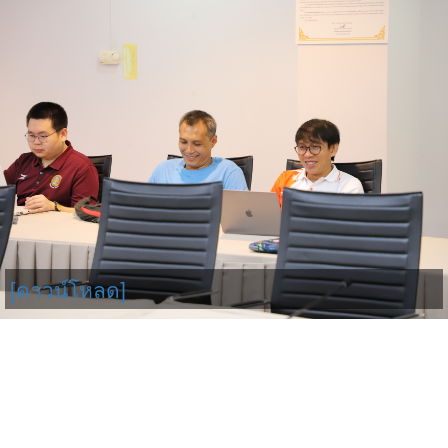
[ดาวน์โหลด]