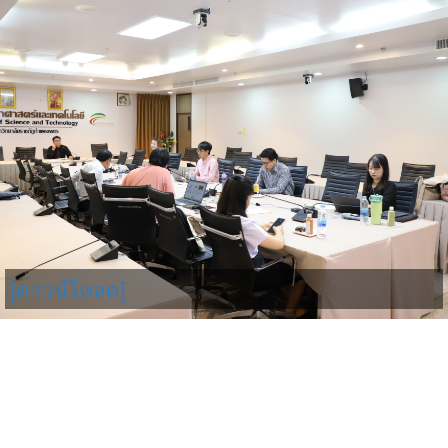
[ดาวน์โหลด]