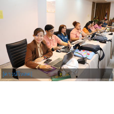
[ดาวน์โหลด]