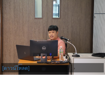
[ดาวน์โหลด]