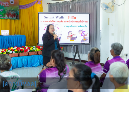
[ดาวน์โหลด]