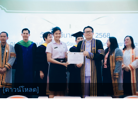
[ดาวน์โหลด]