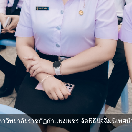
ิทยาลัยราชภัฏกําแพงเพชร จัดพิธีปัจฉิมนิเทศนั