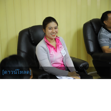
[ดาวน์โหลด]