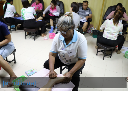
[ดาวน์โหลด]