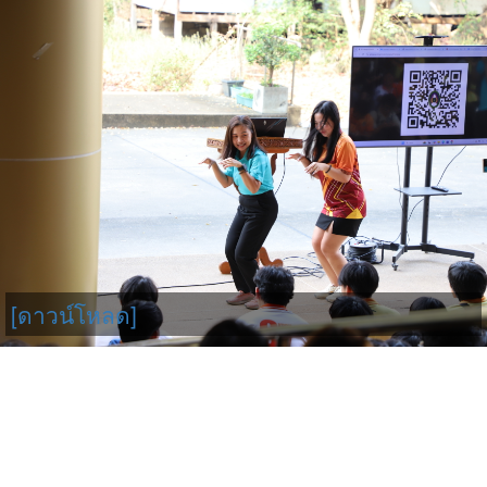
[ดาวน์โหลด]