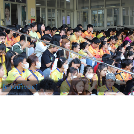
[ดาวน์โหลด]