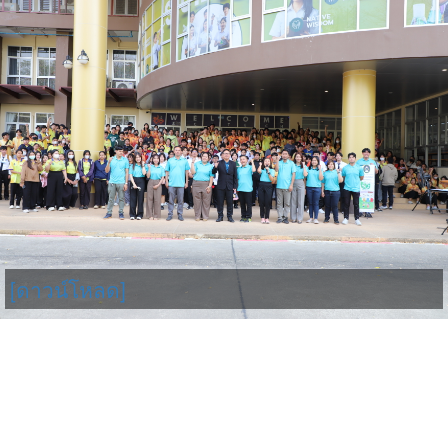
[ดาวน์โหลด]