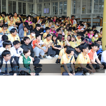
[ดาวน์โหลด]