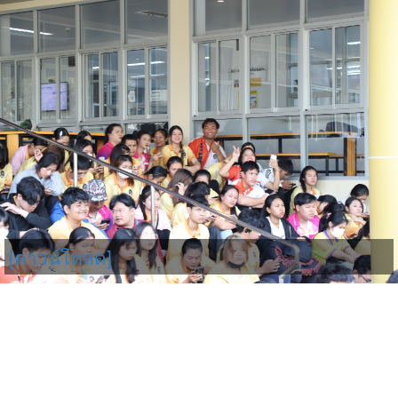
[ดาวน์โหลด]