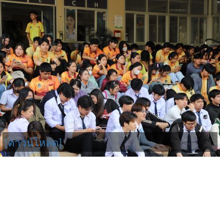
[ดาวน์โหลด]