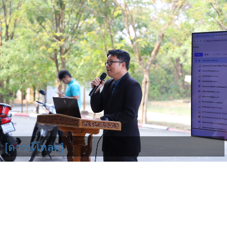
[ดาวน์โหลด]